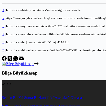
[1]
https://www.history.com/topics/womens-rights/roe-v-wade
[2]
https://www.google.com/search?q=reactions+to+roe+v+wade+overturned&o
[3]
https://www.nytimes.com/interactive/2022/us/abortion-laws-roe-v-wade.html
[4]
https://www.esquire.com/news-politics/a40408496/roe-v-wade-overturned-twit
[5]
https://www.bmj.com/content/365/bmj.l4118.full
[6]
https://www.bloomberg.com/news/articles/2022-07-08/us-joins-tiny-club-of-na
Bilge Büyükkasap
Selden Bir Yıl Sonra Bozkurt (1): “Asenalar” Olmasa