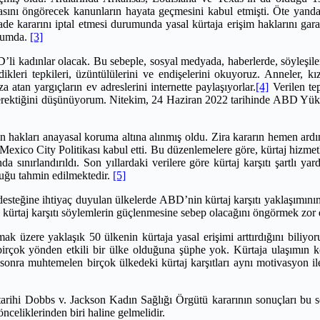
asını öngörecek kanunların hayata geçmesini kabul etmişti. Öte yan
 kararını iptal etmesi durumunda yasal kürtaja erişim haklarını garanti
urumda.
[3]
li kadınlar olacak. Bu sebeple, sosyal medyada, haberlerde, söyleşilerd
dikleri tepkileri, üzüntülülerini ve endişelerini okuyoruz. Anneler, k
a atan yargıçların ev adreslerini internette paylaşıyorlar.
[4]
Verilen tep
 gerektiğini düşünüyorum. Nitekim, 24 Haziran 2022 tarihinde ABD Yük
in hakları anayasal koruma altına alınmış oldu. Zira kararın hemen ardı
Mexico City Politikası kabul etti. Bu düzenlemelere göre, kürtaj hizmetle
a sınırlandırıldı. Son yıllardaki verilere göre kürtaj karşıtı şartlı 
uğu tahmin edilmektedir.
[5]
steğine ihtiyaç duyulan ülkelerde ABD’nin kürtaj karşıtı yaklaşımının 
eki kürtaj karşıtı söylemlerin güçlenmesine sebep olacağını öngörmek zor 
k üzere yaklaşık 50 ülkenin kürtaja yasal erişimi arttırdığını biliyor
ok yönden etkili bir ülke olduğuna şüphe yok. Kürtaja ulaşımın kolay
onra muhtemelen birçok ülkedeki kürtaj karşıtları aynı motivasyon ile
ihi Dobbs v. Jackson Kadın Sağlığı Örgütü kararının sonuçları bu sebe
önceliklerinden biri haline gelmelidir.