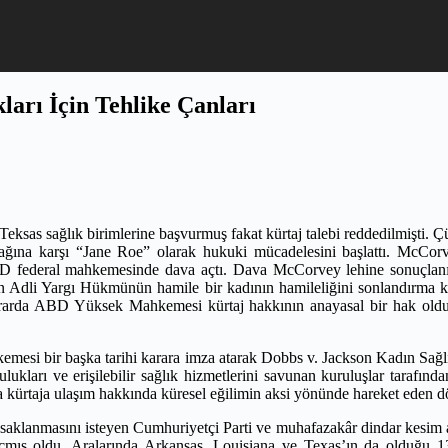
arı İçin Tehlike Çanları
ksas sağlık birimlerine başvurmuş fakat kürtaj talebi reddedilmişti. Ç
sağına karşı “Jane Roe” olarak hukuki mücadelesini başlattı. McCorv
D federal mahkemesinde dava açtı. Dava McCorvey lehine sonuçlanı
i Yargı Hükmünün hamile bir kadının hamileliğini sonlandırma kara
rarda ABD Yüksek Mahkemesi kürtaj hakkının anayasal bir hak olduğu
i bir başka tarihi karara imza atarak Dobbs v. Jackson Kadın Sağlığı Ö
lulukları ve erişilebilir sağlık hizmetlerini savunan kuruluşlar tarafınd
a kürtaja ulaşım hakkında küresel eğilimin aksi yönünde hareket eden
 yasaklanmasını isteyen Cumhuriyetçi Parti ve muhafazakâr dindar kesim
ü açmış oldu. Aralarında Arkansas, Louisiana ve Texas’ın da olduğ