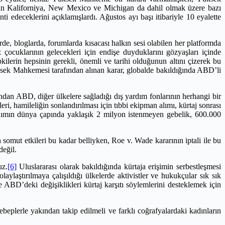
dan Kaliforniya, New Mexico ve Michigan da dahil olmak üzere bazı
 edeceklerini açıklamışlardı. Ağustos ayı başı itibariyle 10 eyalette
e, bloglarda, forumlarda kısacası halkın sesi olabilen her platformda
ız çocuklarının gelecekleri için endişe duyduklarını gözyaşları içinde
kilerin hepsinin gerekli, önemli ve tarihi olduğunun altını çizerek bu
sek Mahkemesi tarafından alınan karar, globalde bakıldığında ABD’li
ndan ABD, diğer ülkelere sağladığı dış yardım fonlarının herhangi bir
ri, hamileliğin sonlandırılması için tıbbi ekipman alımı, kürtaj sonrası
yardımın dünya çapında yaklaşık 2 milyon istenmeyen gebelik, 600.000
somut etkileri bu kadar belliyken, Roe v. Wade kararının iptali ile bu
değil.
uz.
[6]
Uluslararası olarak bakıldığında kürtaja erişimin serbestleşmesi
laştırılmaya çalışıldığı ülkelerde aktivistler ve hukukçular sık sık
 ABD’deki değişiklikleri kürtaj karşıtı söylemlerini desteklemek için
plerle yakından takip edilmeli ve farklı coğrafyalardaki kadınların