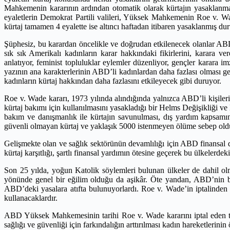
Mahkemenin kararının ardından otomatik olarak kürtajın yasaklanm
eyaletlerin Demokrat Partili valileri, Yüksek Mahkemenin Roe v. Wade
kürtaj tamamen 4 eyalette ise altıncı haftadan itibaren yasaklanmış d
Şüphesiz, bu karardan öncelikle ve doğrudan etkilenecek olanlar ABD’
sık sık Amerikalı kadınların karar hakkındaki fikirlerini, karara ver
anlatıyor, feminist topluluklar eylemler düzenliyor, gençler karara imz
yazının ana karakterlerinin ABD’li kadınlardan daha fazlası olması
kadınların kürtaj hakkından daha fazlasını etkileyecek gibi duruyor.
Roe v. Wade kararı, 1973 yılında alındığında yalnızca ABD’li kişiler
kürtaj bakımı için kullanılmasını yasakladığı bir Helms Değişikliği ve 
bakım ve danışmanlık ile kürtajın savunulması, dış yardım kapsamınd
güvenli olmayan kürtaj ve yaklaşık 5000 istenmeyen ölüme sebep old
Gelişmekte olan ve sağlık sektörünün devamlılığı için ABD finansal de
kürtaj karşıtlığı, şartlı finansal yardımın ötesine geçerek bu ülkelerd
Son 25 yılda, yoğun Katolik söylemleri bulunan ülkeler de dahil olma
yönünde genel bir eğilim olduğu da aşikâr. Öte yandan, ABD’nin birç
ABD’deki yasalara atıfta bulunuyorlardı. Roe v. Wade’in iptalinden s
kullanacaklardır.
ABD Yüksek Mahkemesinin tarihi Roe v. Wade kararını iptal eden tar
sağlığı ve güvenliği için farkındalığın arttırılması kadın hareketlerinin 