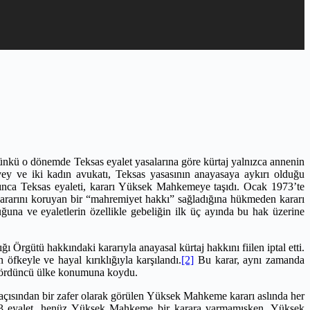
ünkü o dönemde Teksas eyalet yasalarına göre kürtaj yalnızca annenin
ey ve iki kadın avukatı, Teksas yasasının anayasaya aykırı olduğu
nca Teksas eyaleti, kararı Yüksek Mahkemeye taşıdı. Ocak 1973’te
rını koruyan bir “mahremiyet hakkı” sağladığına hükmeden kararı
na ve eyaletlerin özellikle gebeliğin ilk üç ayında bu hak üzerine
rgütü hakkındaki kararıyla anayasal kürtaj hakkını fiilen iptal etti.
an öfkeyle ve hayal kırıklığıyla karşılandı.
[2]
Bu karar, aynı zamanda
 dördüncü ülke konumuna koydu.
 açısından bir zafer olarak görülen Yüksek Mahkeme kararı aslında her
u 13 eyalet, henüz Yüksek Mahkeme bir karara varmamışken, Yüksek