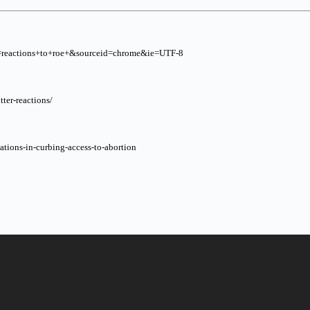
q=reactions+to+roe+&sourceid=chrome&ie=UTF-8
ter-reactions/
tions-in-curbing-access-to-abortion