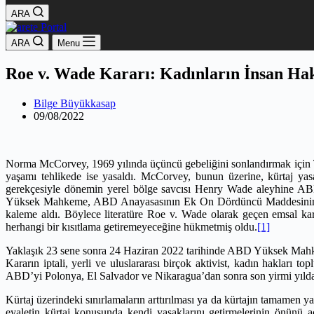
ARA
ARA
Menu
Roe v. Wade Kararı: Kadınların İnsan Hakl
Bilge Büyükkasap
09/08/2022
Norma McCorvey, 1969 yılında üçüncü gebeliğini sonlandırmak için Te
yaşamı tehlikede ise yasaldı. McCorvey, bunun üzerine, kürtaj ya
gerekçesiyle dönemin yerel bölge savcısı Henry Wade aleyhine AB
Yüksek Mahkeme, ABD Anayasasının Ek On Dördüncü Maddesinin Adl
kaleme aldı. Böylece literatüre Roe v. Wade olarak geçen emsal ka
herhangi bir kısıtlama getiremeyeceğine hükmetmiş oldu.
[1]
Yaklaşık 23 sene sonra 24 Haziran 2022 tarihinde ABD Yüksek Mahkemes
Kararın iptali, yerli ve uluslararası birçok aktivist, kadın hakları top
ABD’yi Polonya, El Salvador ve Nikaragua’dan sonra son yirmi yıld
Kürtaj üzerindeki sınırlamaların arttırılması ya da kürtajın tamamen
eyaletin kürtaj konusunda kendi yasaklarını getirmelerinin önün